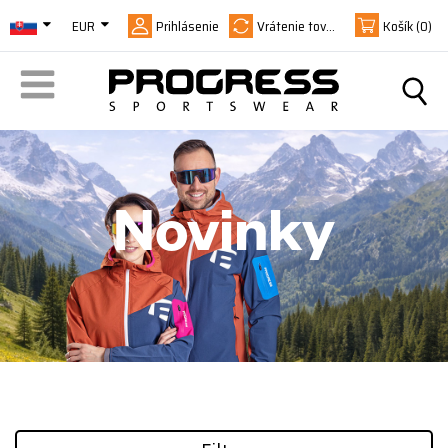
EUR
Prihlásenie
Vrátenie tovaru
Košík
(0)
Novinky