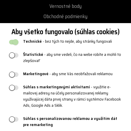
Vernostné body
Obchodné podmienky
Ochrana osobných údajov
Aby všetko fungovalo (súhlas cookies)
Vrátenie a výmena tovaru
Technické
- bez tých to nejde, aby stránky fungovali
Reklamácie
Štatistické
- aby sme vedeli, čo na webe robíte a mohli to
Katalógy a logy
zlepšovať
Blog
Marketingové
- aby sme Vás neobťažovali reklamou
Súhlas s marketingovými aktivitami
- využitie e-
PRODUKTOVÁ PODPORA
mailovej adresy na účely personalizovanej reklamy
využívajúcej dáta prvej strany v rámci systémov Facebook
Veľkostné tabuľky
Ads, Google Ads a Sklik.
Údržba oblečenia
Súhlas s personalizovanou reklamou a využitím dát
Materiály a technológie
pre remarketing