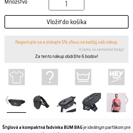
Množstvo
Vložiť do košíka
Registrujte sa a získajte 5% zľavu na každý váš nákup.
K čomu sú vernostné body?
Za tento nákup obdržíte
6
bodov!
‹
›
Štýlová a kompaktná ľadvinka BUM BAG
je ideálnym parťákom pre