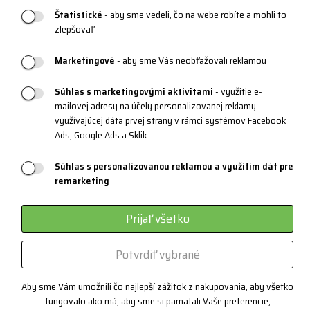
Blog
Štatistické
- aby sme vedeli, čo na webe robíte a mohli to
zlepšovať
Marketingové
- aby sme Vás neobťažovali reklamou
PRODUKTOVÁ PODPORA
Veľkostné tabuľky
Súhlas s marketingovými aktivitami
- využitie e-
mailovej adresy na účely personalizovanej reklamy
Údržba oblečenia
využívajúcej dáta prvej strany v rámci systémov Facebook
Ads, Google Ads a Sklik.
Materiály a technológie
Systém 3 vrstiev
Súhlas s personalizovanou reklamou a využitím dát pre
remarketing
Športové okuliare
Certifikáty
Prijať všetko
Zákazková výroba
Potvrdiť vybrané
Aby sme Vám umožnili čo najlepší zážitok z nakupovania, aby všetko
Kontakt
fungovalo ako má, aby sme si pamätali Vaše preferencie,