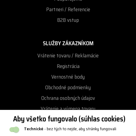
Partneri / Referencie
B2B vstup
SLUŽBY ZÁKAZNÍKOM
Vrátenie tovaru / Reklamácie
Registrácia
Vernostné body
Obchodné podmienky
Ochrana osobných údajov
Vrátenie a výmena tovaru
Aby všetko fungovalo (súhlas cookies)
Reklamácie
Technické
- bez tých to nejde, aby stránky fungovali
Katalógy a logy