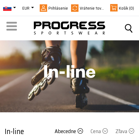
EUR
Prihlásenie
Vrátenie tovaru
Košík
(0)
In-line
In-line
Abecedne
Cena
Zľava