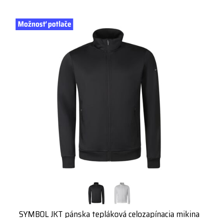
SYMBOL JKT pánska tepláková celozapínacia mikina