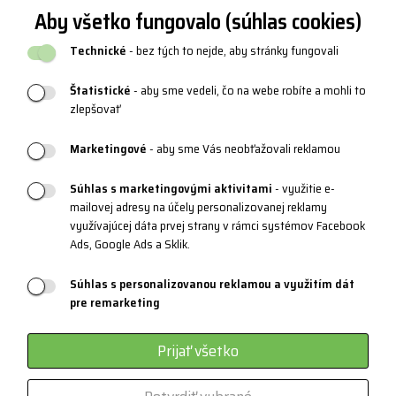
Ochrana osobných údajov
Aby všetko fungovalo (súhlas cookies)
Vrátenie a výmena tovaru
Technické
- bez tých to nejde, aby stránky fungovali
Reklamácie
Štatistické
- aby sme vedeli, čo na webe robíte a mohli to
Katalógy a logy
zlepšovať
Blog
Marketingové
- aby sme Vás neobťažovali reklamou
Súhlas s marketingovými aktivitami
- využitie e-
PRODUKTOVÁ PODPORA
mailovej adresy na účely personalizovanej reklamy
využívajúcej dáta prvej strany v rámci systémov Facebook
Veľkostné tabuľky
Ads, Google Ads a Sklik.
Údržba oblečenia
Súhlas s personalizovanou reklamou a využitím dát
Materiály a technológie
pre remarketing
Systém 3 vrstiev
Prijať všetko
Športové okuliare
Certifikáty