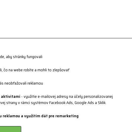
jde, aby stránky fungovali
i, čo na webe robíte a mohli to zlepšovať
ás neobťažovali reklamou
 aktivitami
- využitie e-mailovej adresy na účely personalizovanej
rvej strany v rámci systémov Facebook Ads, Google Ads a Sklik.
u reklamou a využitím dát pre remarketing