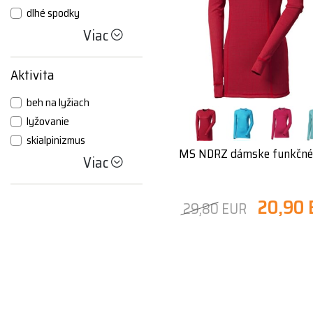
dlhé spodky
Viac
Aktivita
beh na lyžiach
lyžovanie
skialpinizmus
MS NDRZ dámske funkčné 
Viac
20,90
29,80 EUR