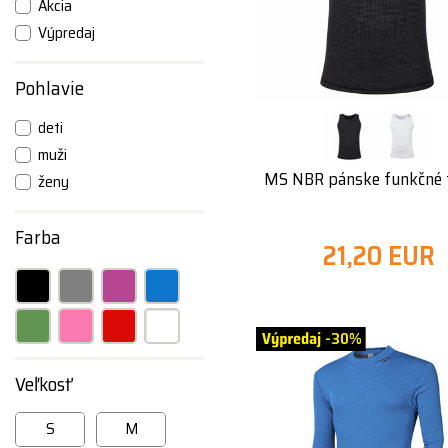
Akcia
Výpredaj
Pohlavie
deti
muži
MS NBR pánske funkčné t
ženy
Farba
21,20 EUR
-30%
Veľkosť
S
M