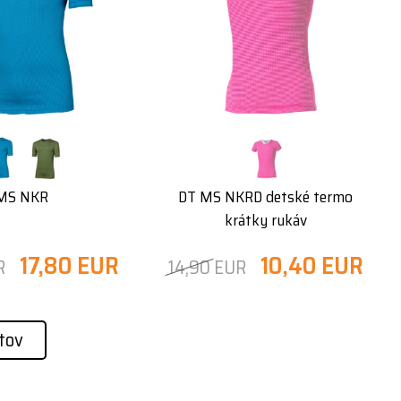
MS NKR
DT MS NKRD detské termo
krátky rukáv
17,80 EUR
10,40 EUR
R
14,90 EUR
tov