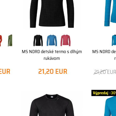
MS NDRD detské termo s dlhým
MS NDRD det
rukávom
 EUR
21,20 EUR
21,20 EU
-3