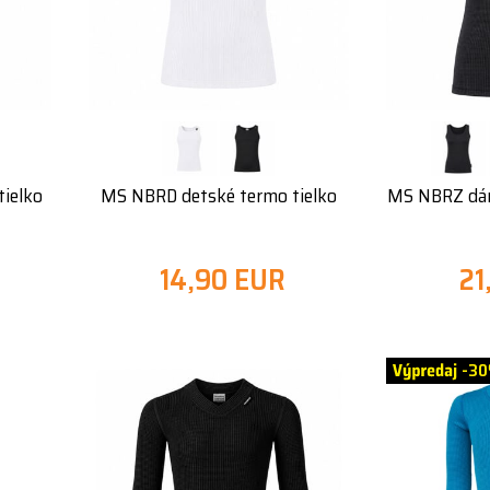
ielko
MS NBRD detské termo tielko
MS NBRZ dám
14,90 EUR
21
-3