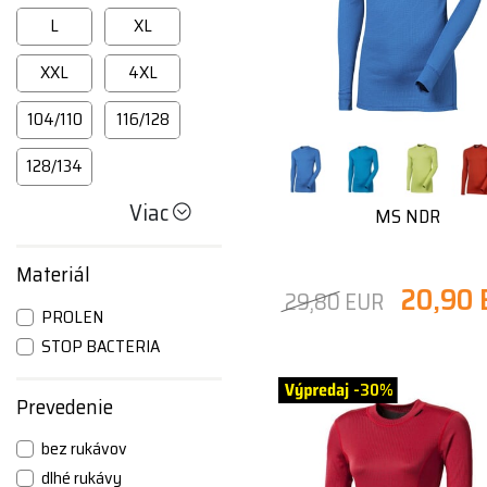
L
XL
XXL
4XL
104/110
116/128
128/134
Viac
MS NDR
Materiál
20,90
29,80 EUR
PROLEN
STOP BACTERIA
-30%
Prevedenie
bez rukávov
dlhé rukávy