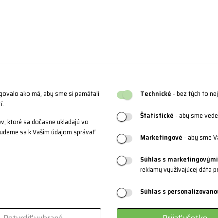
ngovalo ako má, aby sme si pamätali
Technické
- bez tých to ne
í.
Štatistické
- aby sme vedel
v, ktoré sa dočasne ukladajú vo
 Budeme sa k Vašim údajom správať
Marketingové
- aby sme V
Súhlas s marketingovými
reklamy využívajúcej dáta p
Súhlas s personalizovano
Potvrdiť vybrané
Prijať všetko