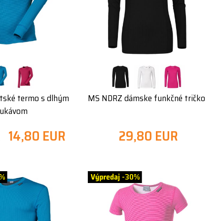
ské termo s dlhým
MS NDRZ dámske funkčné tričko
rukávom
14,80 EUR
29,80 EUR
R
0%
-30%