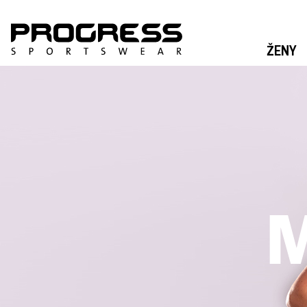
ŽENY
M