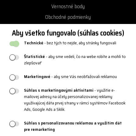
Vernostné body
Obchodné podmienky
Ochrana osobných údajov
Aby všetko fungovalo (súhlas cookies)
Vrátenie a výmena tovaru
Technické
- bez tých to nejde, aby stránky fungovali
Reklamácie
Štatistické
- aby sme vedeli, čo na webe robíte a mohli to
Katalógy a logy
zlepšovať
Blog
Marketingové
- aby sme Vás neobťažovali reklamou
Súhlas s marketingovými aktivitami
- využitie e-
PRODUKTOVÁ PODPORA
mailovej adresy na účely personalizovanej reklamy
využívajúcej dáta prvej strany v rámci systémov Facebook
Veľkostné tabuľky
Ads, Google Ads a Sklik.
Údržba oblečenia
Súhlas s personalizovanou reklamou a využitím dát
Materiály a technológie
pre remarketing