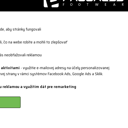
jde, aby stránky fungovali
2 221
i, čo na webe robíte a mohli to zlepšovať
68 904
ás neobťažovali reklamou
ss-cz.cz
 aktivitami
- využitie e-mailovej adresy na účely personalizovanej
rvej strany v rámci systémov Facebook Ads, Google Ads a Sklik.
u reklamou a využitím dát pre remarketing