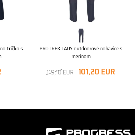
o tričko s
PROTREK LADY outdoorové nohavice s
m
merinom
R
101,20 EUR
119,10 EUR