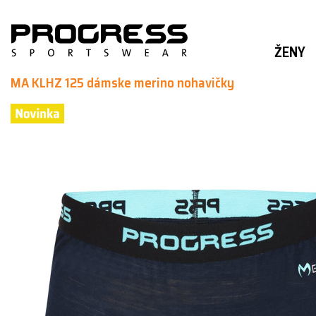
ŽENY
MA KLHZ 125 dámske merino nohavičky