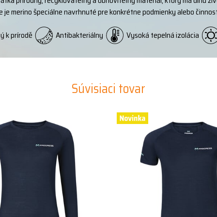
rátka prírodný, recyklovateľný a obnoviteľný materiál, ktorý má dlhú ži
ie je merino špeciálne navrhnuté pre konkrétne podmienky alebo činnosti
ý k prírodě
Antibakteriálny
Vysoká tepelná izolácia
Súvisiaci tovar