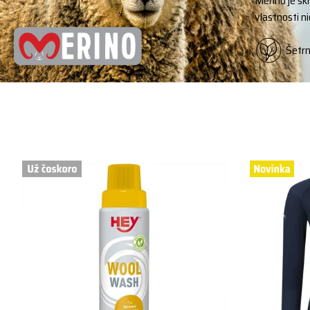
Merino je sk
vlastnosti n
Šetrn