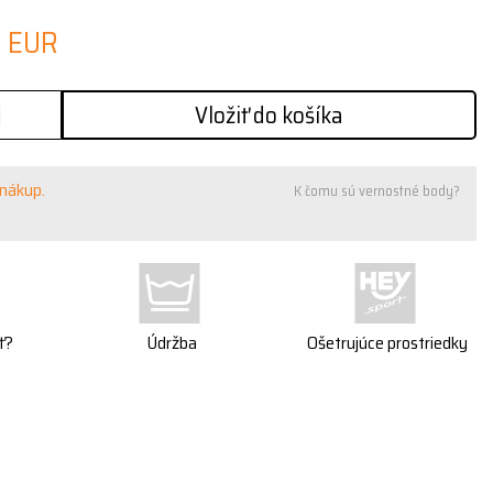
0 EUR
Vložiť do košíka
 nákup.
K čomu sú vernostné body?
ť?
Údržba
Ošetrujúce prostriedky