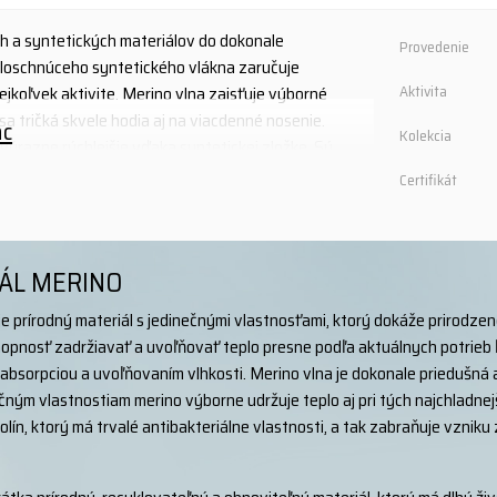
ch a syntetických materiálov do dokonale
Provedenie
chloschnúceho syntetického vlákna zaručuje
ejkoľvek aktivite. Merino vlna zaisťuje výborné
Aktivita
a tričká skvele hodia aj na viacdenné nosenie.
ac
Kolekcia
 výrazne rýchlejšie vďaka syntetickej zložke. Sú
 samostatná vrstva. Materiál je mäkký, ľahký a na
Certifikát
ÁL MERINO
je prírodný materiál s jedinečnými vlastnosťami, ktorý dokáže prirodzen
opnosť zadržiavať a uvoľňovať teplo presne podľa aktuálnych potrieb 
absorpciou a uvoľňovaním vlhkosti. Merino vlna je dokonale priedušná a 
ným vlastnostiam merino výborne udržuje teplo aj pri tých najchladnejší
olín, ktorý má trvalé antibakteriálne vlastnosti, a tak zabraňuje vznik