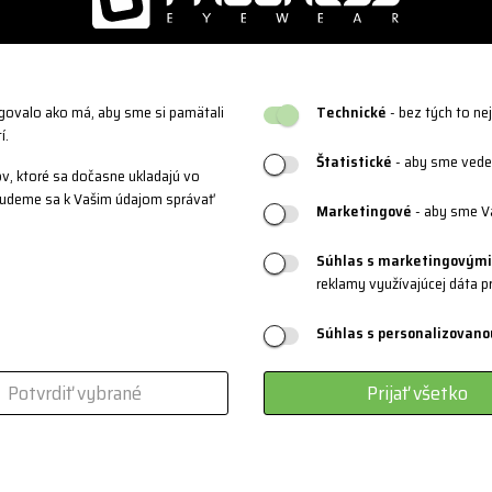
ngovalo ako má, aby sme si pamätali
Technické
- bez tých to ne
PRODUKTOVÁ PODPORA
Kontakt
í.
ie
Veľkostné tabuľky
+420 382 22
Štatistické
- aby sme vedel
v, ktoré sa dočasne ukladajú vo
Údržba oblečenia
+420 774 9
 Budeme sa k Vašim údajom správať
Marketingové
- aby sme V
Materiály a technológie
info@progre
Systém 3 vrstiev
Súhlas s marketingovými
reklamy využívajúcej dáta p
Športové okuliare
Certifikáty
Súhlas s personalizovano
Zákazková výroba
Potvrdiť vybrané
Prijať všetko