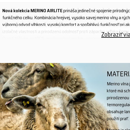
Nová kolekcia MERINO AIRLITE
prináša jedinečné spojenie prírodný
funkčného celku. Kombinácia hrejivej, vysoko savej merino vlny a rý
výborný odvod vlhkosti, vysoký komfort a spoľahlivú funkčnosť pri ak
izolačné vlastnosti a prirodzenú odolnosť proti zápachu, vďaka čomu s
Zobraziť vi
Oproti tričkám zo 100% merina schnú modely z kolekcie Merino Airlite
preto pohodlné aj pri premenlivom počasí. Skvele poslúži aj v lete ako
pokožke veľmi príjemný.
- vynikajúce termoregulačné vlastnosti
- prirodzené antibakteriálne vlastnosti
MATERI
- odolnosť voči zápachu aj pri dlhšom nosení
Merino vlna 
- prirodzená absorbcia a odvod vlhkosti od pokožky
ktoré má sch
- zabraňuje pocitu vlhkosti
prirodzenou 
- priedušný, príjemný materiál
termoregulač
materiál: 51% merino vlna (18,5 mikrón) + 49% polyester
obsahuje lan
gramáž: 125 g/m2
použití prať.