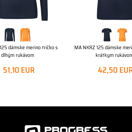
25 dámske merino tričko s
MA NKRZ 125 dámske merin
dlhým rukávom
krátkym rukávo
51,10 EUR
42,50 EU