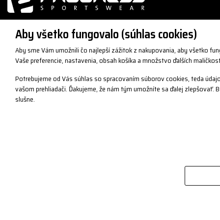
Aby všetko fungovalo (súhlas cookies)
Aby sme Vám umožnili čo najlepší zážitok z nakupovania, aby všetko fu
O SPOLOČNOSTI
SLUŽBY ZÁKAZNÍKOM
Vaše preferencie, nastavenia, obsah košíka a množstvo ďalších maličkost
O nás
Vrátenie tovaru / Reklamác
Potrebujeme od Vás súhlas so spracovaním súborov cookies, teda údajo
Kontakty
Registrácia
vašom prehliadači. Ďakujeme, že nám tým umožníte sa ďalej zlepšovať.
Pracovné príležitosti
Vernostné body
slušne.
Sídlo spoločnosti
Obchodné podmienky
Firemná predajňa
Ochrana osobných údajov
Predajné miesta
Vrátenie a výmena tovaru
Podporujeme
Reklamácie
Partneri / Referencie
Katalógy a logy
B2B vstup
Blog