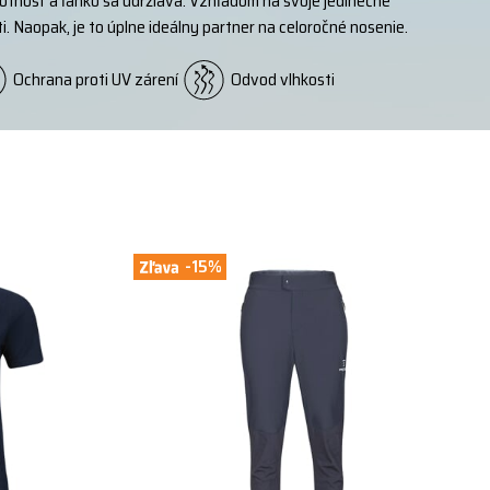
votnosť a ľahko sa udržiava. Vzhľadom na svoje jedinečné
. Naopak, je to úplne ideálny partner na celoročné nosenie.
Ochrana proti UV zárení
O
dvod vlhkosti
-15%