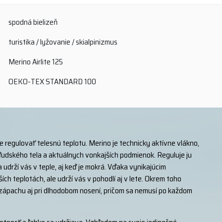
spodná bielizeň
turistika / lyžovanie / skialpinizmus
Merino Airlite 125
OEKO-TEX STANDARD 100
e regulovať telesnú teplotu. Merino je technicky aktívne vlákno,
ľudského tela a aktuálnych vonkajších podmienok. Reguluje ju
udrží vás v teple, aj keď je mokrá. Vďaka vynikajúcim
ch teplotách, ale udrží vás v pohodlí aj v lete. Okrem toho
u zápachu aj pri dlhodobom nosení, pričom sa nemusí po každom