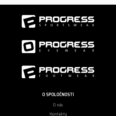
Mikina je ideálna pre potlač v rámci nášho konceptu PROGRESS
original, kde tlačíme pomocou unikátnej technológie DTF (Direct to
Film) na FUNKČNÉ materiály vysoko odolné plnofarebné potlače v
špičkovej kvalite.
- príjemný materiál
- dve bočné vrecká na zips
- pružné manžety a spodný lem
materiál: 60% bavlna + 40% polyester
O SPOLOČNOSTI
O nás
Kontakty