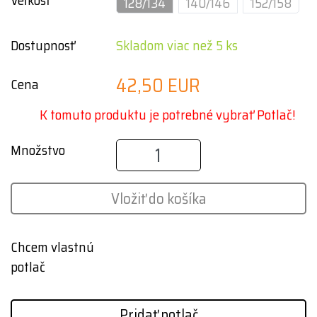
Veľkosť
128/134
140/146
152/158
Dostupnosť
Skladom viac než 5 ks
42,50 EUR
Cena
K tomuto produktu je potrebné vybrať Potlač!
Množstvo
Vložiť do košíka
Chcem vlastnú
potlač
Pridať potlač