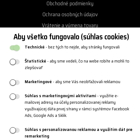
Obchodné podmienky
Ochrana osobných údajov
Vrátenie a výmena tovaru
Aby všetko fungovalo (súhlas cookies)
Reklamácie
Katalógy a logy
Technické
- bez tých to nejde, aby stránky fungovali
Blog
Štatistické
- aby sme vedeli, čo na webe robíte a mohli to
zlepšovať
PRODUKTOVÁ PODPORA
Marketingové
- aby sme Vás neobťažovali reklamou
Veľkostné tabuľky
Súhlas s marketingovými aktivitami
- využitie e-
mailovej adresy na účely personalizovanej reklamy
Údržba oblečenia
využívajúcej dáta prvej strany v rámci systémov Facebook
Ads, Google Ads a Sklik.
Materiály a technológie
Systém 3 vrstiev
Súhlas s personalizovanou reklamou a využitím dát pre
remarketing
Športové okuliare