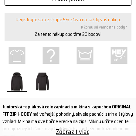
Registrujte sa a získajte 5% zľavu na každý váš nákup.
K čomu sú vernostné body?
Za tento nákup obdržíte
20
bodov!
Juniorská tepláková celozapínacia mikina s kapucňou ORIGINAL
FIT ZIP HOODY
má voľnejší, pohodlný, skvele padnúci strih a štýlový
vzhľad. Mikina má dve bočné vrecká na zips. Mikinu určite oceníte
pri najrôznejších športových aktiviách aj pri bežnom každodennom
Zobraziť viac
nosení.